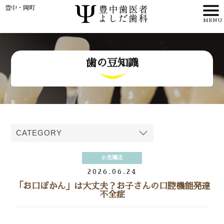
豊中・岡町
HOME
歯の豆知識
>
理事長・
歯科医師紹介
>
小児矯正
>
2026.06.24
「お口ぽかん」は大丈夫？お子さんの口腔機能発達
アクセス
不全症
WEB予約