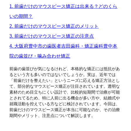
1. 前歯だけのマウスピース矯正は出来る？どのくら
歯の豆知識
いの期間？
2. 前歯だけのマウスピース矯正のメリット
症例
3. 前歯だけのマウスピース矯正の注意点
4. 大阪府豊中市の歯医者吉田歯科・矯正歯科豊中本
託児サービス
院の歯並び・噛み合わせ矯正
採用情報
前歯の歯並びが気になるけれど、本格的な矯正には抵抗があ
るという方も多いのではないでしょうか。実は、近年では
施設基準掲示
「前歯だけを整えたい」というニーズに応える矯正方法とし
て、部分的なマウスピース矯正が注目されています。透明な
素材のため目立ちにくい設計で、比較的短期間で治療が可能
とされてるため、特に人前に出る機会が多い方や、結婚式や
就職活動を控えている方などに検討されています。今回は、
前歯だけのマウスピース矯正が本当に可能なのか、その治療
期間やメリット、注意点について解説します。