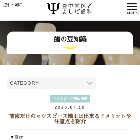
豊中・岡町
HOME
歯の豆知識
>
理事長・
歯科医師紹介
>
マウスピース矯正治療
>
2025.07.10
前歯だけのマウスピース矯正は出来る？メリットや
アクセス
注意点を紹介
WEB予約
▼目次