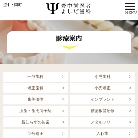
豊中・岡町
HOME
診療案内
>
理事長・
歯科医師紹介
一般歯科
小児歯科
>
矯正歯科
小児矯正
>
審美修復
インプラント
虫歯・歯周病予防
精密根管治療
アクセス
親知らずの抜歯
メタルフリー
部分矯正
入れ歯
WEB予約