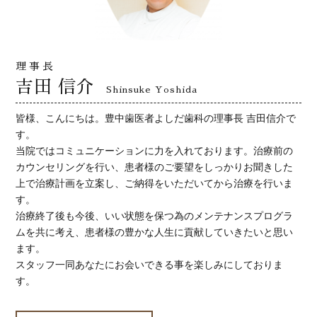
歯の豆知識
理事長
症例
吉田 信介
Shinsuke Yoshida
託児サービス
皆様、こんにちは。豊中歯医者よしだ歯科の理事長 吉田信介で
す。
当院ではコミュニケーションに力を入れております。治療前の
採用情報
カウンセリングを行い、患者様のご要望をしっかりお聞きした
上で治療計画を立案し、ご納得をいただいてから治療を行いま
施設基準掲示
す。
治療終了後も今後、いい状態を保つ為のメンテナンスプログラ
ムを共に考え、患者様の豊かな人生に貢献していきたいと思い
ます。
スタッフ一同あなたにお会いできる事を楽しみにしておりま
す。