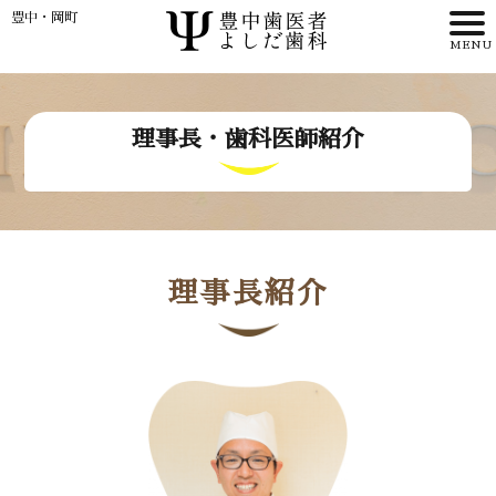
豊中・岡町
HOME
理事長・
歯科医師紹介
>
理事長・
歯科医師紹介
理事長紹介
>
>
アクセス
WEB予約