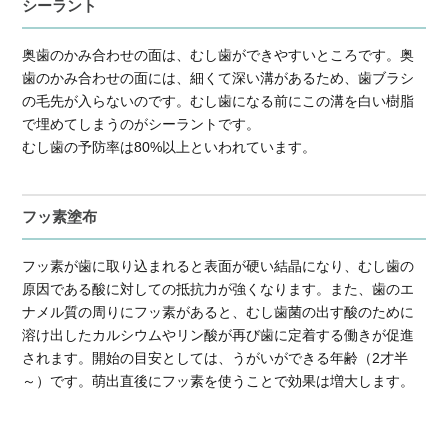
シーラント
奥歯のかみ合わせの面は、むし歯ができやすいところです。奥
歯のかみ合わせの面には、細くて深い溝があるため、歯ブラシ
の毛先が入らないのです。むし歯になる前にこの溝を白い樹脂
で埋めてしまうのがシーラントです。
むし歯の予防率は80%以上といわれています。
フッ素塗布
フッ素が歯に取り込まれると表面が硬い結晶になり、むし歯の
原因である酸に対しての抵抗力が強くなります。また、歯のエ
ナメル質の周りにフッ素があると、むし歯菌の出す酸のために
溶け出したカルシウムやリン酸が再び歯に定着する働きが促進
されます。開始の目安としては、うがいができる年齢（2才半
～）です。萌出直後にフッ素を使うことで効果は増大します。