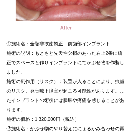
After
①施術名：全顎非抜歯矯正 前歯部インプラント
施術の説明：もともと先天性欠損のあった右上2番に矯
正でスペースと作りインプラントにてかぶせ物を作製し
ました。
施術の副作用（リスク）：装置が入ることにより、虫歯
のリスク、発音嚥下障害が起こる可能性があります。ま
たインプラントの術後には腫脹や疼痛を感じることがあ
ります。
施術の価格：1,320,000円
（税込）
②施術名：かぶせ物のやり替えににょるかみ合わせの再