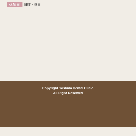
休診日
日曜・祝日
Copyright Yoshida Dental Clinic.
All Right Reserved