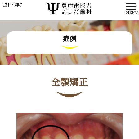
豊中・岡町
HOME
症例
>
理事長・
歯科医師紹介
全顎矯正
>
>
アクセス
WEB予約