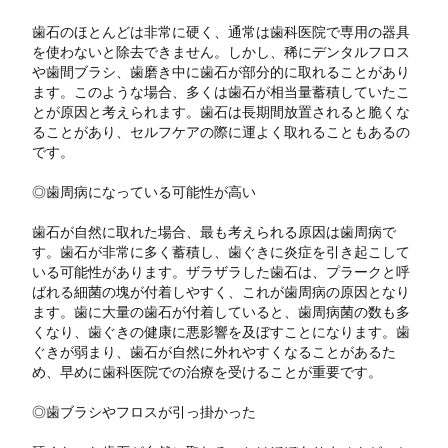
歯石のほとんどは非常に硬く、通常は歯科医院で専用の器具
を使わないと除去できません。しかし、稀にデンタルフロス
や歯間ブラシ、歯磨き中に歯石が部分的に取れることがあり
ます。このような場合、多くは歯石が相当量蓄積していたこ
とが原因と考えられます。歯石は長期間放置されると脆くな
ることがあり、セルフケアの際に運よく取れることもあるの
です。
◎歯周病になっている可能性が高い
歯石が自然に取れた場合、最も考えられる原因は歯周病で
す。歯石が非常に多く蓄積し、歯ぐきに炎症を引き起こして
いる可能性があります。ザラザラした歯石は、プラークと呼
ばれる細菌の塊が付着しやすく、これが歯周病の原因となり
ます。歯に大量の歯石が付着していると、歯周病菌の数も多
くなり、歯ぐきの健康に悪影響を及ぼすことになります。歯
ぐきが弱まり、歯石が自然に外れやすくなることがあるた
め、早めに歯科医院での治療を受けることが重要です。
◎歯ブラシやフロスが引っ掛かった