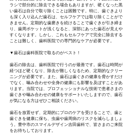
ラシで部分的に除去できる場合もありますが、硬くなった黒
い歯石は自分で取り除くことは困難です。特に、歯ぐきより
も深く入り込んだ歯石は、セルフケアでは取り除くことがで
きません。定期的な歯磨きを続けることで歯ぐきが引き締ま
り、歯周ポケットが浅くなると、深部にあった歯石が見えや
すくなります。しかし、これもセルフケアで完全に除去する
ことは難しく、歯科医院での専門的なケアが必要です。
▼歯石は歯科医院で取るのがベスト！
歯石の除去は、歯科医院で行うのが最善です。歯石は時間が
経つほど硬くなり、除去が難しくなるため、定期的なクリー
ニングが必要です。また、歯石は歯ぐきの健康を脅かすだけ
でなく、噛み合わせや全身の健康にも影響を及ぼすことがあ
ります。当院では、プロフェッショナルな技術で患者さまの
歯ぐきや噛み合わせの健康をサポートいたしますので、歯石
が気になる方はぜひご相談ください。
歯石を放置せず、定期的にプロのケアを受けることで、歯と
歯ぐきを健康に保ち、虫歯や歯周病のリスクを減らしましょ
う。豊中市のスマイルデザイン吉田歯科で、皆さまのご来院
をお待ちしております。