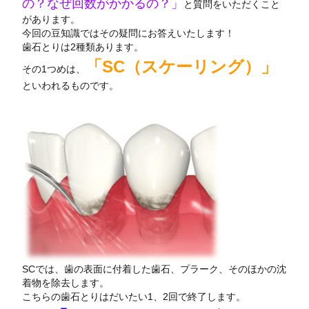
の？なぜ回数がかかるの？」
と質問をいただくこと
があります。
歯の豆知識
今回の豆知識ではその疑問にお答えいたします！
歯石とりは2種類あります。
「SC（スケーリング）」
その1つめは、
症例
といわれるものです。
託児サービス
採用情報
施設基準掲示
SCでは、歯の表面に付着した歯石、プラーク、そのほかの沈
着物を除去します。
こちらの歯石とりはだいたい1、2回で終了します。