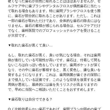
硬くなった歯石が自然に取れることはほぼありませんが、セ
ルフケア中に歯ブラシやデンタルフロスが偶然歯石に当たっ
て取れる場合もあります。特に歯間ブラシやフロスを使う際
に、歯石が部分的に取れることがあります。ただし、これは
一部の歯石が取れただけであり、全体的な歯石の除去にはな
りません。歯石の蓄積が感じられる場合は、セルフケアだけ
でなく、歯科医院でのプロフェッショナルケアを受けること
が大切です。
▼取れた歯石が黒くて臭い…
もし、取れた歯石が黒く、臭いが気になる場合、それは歯周
病が進行している可能性が高いです。歯石は、付着して間も
ないころは白っぽい色をしていますが、歯周ポケットが深く
なり、その中に歯石が蓄積すると、黒く変色し、嫌な臭いを
発するようになります。これは、歯周病菌が歯ぐきの深部に
まで侵入している証拠です。このような症状を放置すると歯
周病が悪化し、最終的には歯を失うリスクが高まりますの
で、早めに当院へご相談いただくことをおすすめします。
▼歯石取りは自分でできる？
白く比較的柔らかい歯石であれば、歯間ブラシや固めの歯ブ