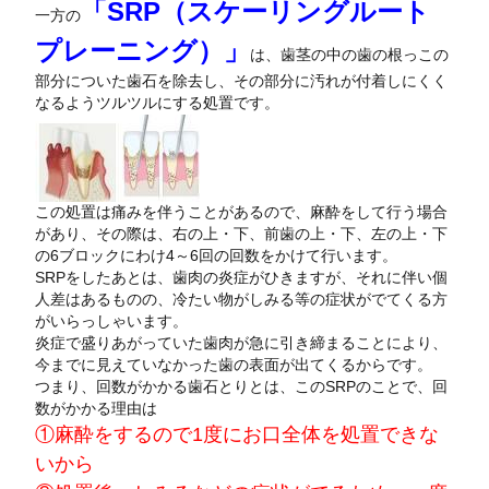
「SRP（スケーリングルート
一方の
プレーニング）」
は、歯茎の中の歯の根っこの
部分についた歯石を除去し、その部分に汚れが付着しにくく
なるようツルツルにする処置です。
この処置は痛みを伴うことがあるので、麻酔をして行う場合
があり、その際は、右の上・下、前歯の上・下、左の上・下
の6ブロックにわけ4～6回の回数をかけて行います。
SRPをしたあとは、歯肉の炎症がひきますが、それに伴い個
人差はあるものの、冷たい物がしみる等の症状がでてくる方
がいらっしゃいます。
炎症で盛りあがっていた歯肉が急に引き締まることにより、
今までに見えていなかった歯の表面が出てくるからです。
つまり、回数がかかる歯石とりとは、このSRPのことで、回
数がかかる理由は
①麻酔をするので1度にお口全体を処置できな
いから