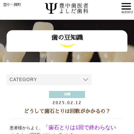
豊中・岡町
HOME
歯の豆知識
>
理事長・
歯科医師紹介
>
治療
>
2025.02.12
どうして歯石とりは回数がかかるの？
アクセス
「歯石とりは1回で終わらない
患者様からよく、
WEB予約