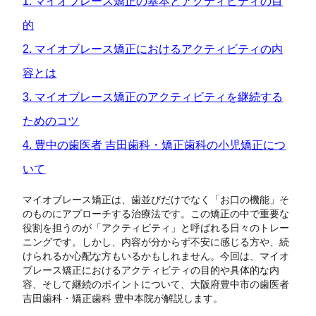
1. マイオブレース矯正の基本とアクティビティの目
的
歯の豆知識
2. マイオブレース矯正におけるアクティビティの内
症例
容とは
3. マイオブレース矯正のアクティビティを継続する
託児サービス
ためのコツ
4. 豊中の歯医者 吉田歯科・矯正歯科の小児矯正につ
採用情報
いて
施設基準掲示
マイオブレース矯正は、歯並びだけでなく「お口の機能」そ
のものにアプローチする治療法です。この矯正の中で重要な
役割を担うのが「アクティビティ」と呼ばれる日々のトレー
ニングです。しかし、内容が分からず不安に感じる方や、続
けられるか心配な方もいるかもしれません。今回は、マイオ
ブレース矯正におけるアクティビティの目的や具体的な内
容、そして継続のポイントについて、大阪府豊中市の歯医者
吉田歯科・矯正歯科 豊中本院が解説します。