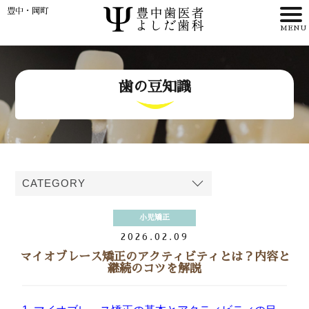
豊中・岡町
HOME
歯の豆知識
>
理事長・
歯科医師紹介
>
小児矯正
>
2026.02.09
マイオブレース矯正のアクティビティとは？内容と
アクセス
継続のコツを解説
WEB予約